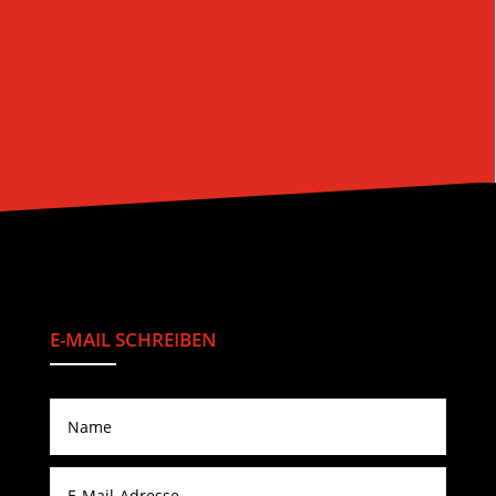
an meine Jugend erinnert, wie die Leute
abends auf der Friedensbrücke stehen und
gemeinsam ein Gläschen Wein trinken und
den Tag ausklingen lassen.
E-MAIL SCHREIBEN