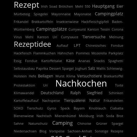
Rezept
Hauptgang
Eier
Irish Soad Brötchen
Mehl 550
Campingplatz
Mürbeteig
Spiegelei
Mayonnaise
Mayonaise
Frikandel
Bratkartoffeln
Insektenwiese
Hackfleischgipfeli
Baden-
Campingplätze
Württemberg
Currywurst
Kanton Tessin
Corona
Tierversuche
Virus
Mehl
Kanton Uri
Currysauce
Meinung
Rezeptidee
LPT
Auflauf
Chinesisches Fondue
Hackfleisch
Flammkuchen
Hähnchen
Pommes
Mozerella
Parkplatz
Käse
Essig
Fondue
Kartoffelsalat
Ananas
Snacks
Spaghetti
Salz
Selbstausbau
Paprika
Dessert
Spargel
Joghurt
Wallis
Schleswig-
Beilagen
Versuchstiere
Holstein
Hefe
Wurst
Klima
Bratkartoffel
Nachkochen
Protestaktion
Uri
Torte
Deutschland
Ralph Siegfried
Klimawandel
Schinken
Tierquälerei
Natur
Kartoffelauflauf
Nachspeise
Frikandellen
SOKO Tierschutz
Gyros
Speck
Bayern
Knoblauch
Ciabatta
Bienenwiese
Nachtisch
Mienenbüttel
Moisburg
Irish Soda Brot
Camping
Sahne
Naturschutz
Chinoise
Grüner Spargel
Niedersachsen
Blog
Vorspeise
Sachsen-Anhalt
Sonstige Rezepte