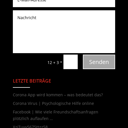
Senden
=
12 + 3
LETZTE BEITRÄGE
Neueste Beiträge
Corona App wird kommen – was bedeutet das?
Corona Virus | Psychologische Hilfe online
Facebook | Wie viele Freundschaftsanfragen
plötzlich auflaufen …
XzjTuvv5675ttzz58