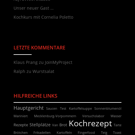
Unser neuer Gast …
Kochkurs mit Cornelia Poletto
LETZTE KOMMENTARE
Neueste Kommentare
Klaus Prang
zu
JoinMyProject
Ralph
zu
Wurstsalat
HILFREICHE LINKS
Hauptgericht
Saucen
Test
Kartoffelsuppe
Sonnenblumenöl
Mariniert
Mecklenburg-Vorpommern
Versuchslabor
Wasser
Kochrezept
Stellplätze
Rezepte
Brot
Van
Tarte
Brötchen
Frikadellen
Kartoffeln
Fingerfood
Teig
Toast