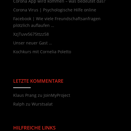
Corona App wird kommen – was bedeutet das?
Corona Virus | Psychologische Hilfe online
Facebook | Wie viele Freundschaftsanfragen
plötzlich auflaufen …
XzjTuvv5675ttzz58
Unser neuer Gast …
Kochkurs mit Cornelia Poletto
LETZTE KOMMENTARE
Neueste Kommentare
Klaus Prang
zu
JoinMyProject
Ralph
zu
Wurstsalat
HILFREICHE LINKS