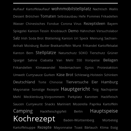
wohnmobilstellplatz
Auflauf
Kartoffelauflauf
Nachtisch
Wallis
Tomaten
Dessert
Brötchen
Selbstausbau
Hefe
Pommes
Frikadellen
Rezeptideen
Wasser
Chinesisches Fondue
Corona Virus
Bayern
Demo
Spiegelei
Kanton Tessin
Knoblauch
Hähnchen
Versuchslabor
Salz
Irish Soda Brot
Blätterteig
Kanton Uri
Speck
Meinung
Sachsen-
Anhalt
Moisburg
Butter
Bratkartoffeln
Wurst
Frikandel
Kartoffelsalat
Stellplätze
Kanton Bern
Naturschutz
SOKO Tierschutz
Grüner
Beilagen
Spargel
Sahne
Ciabatta
Van
Mehl 550
Vorspeise
Frikandellen
Klimawandel
Niedersachsen
Gyros
Protestaktion
Käse
Brot
Umwelt
Currysauce
Gurken
Schleswig-Holstein
Schinken
Deutschland
Tierversuche
Eier
Hamburg
Torte
Chinoise
Hauptgericht
Mayonaise
Sonstige Rezepte
Teig
Nachspeise
Mehl
Mecklenburg-Vorpommern
Parkplatz
Karotten
Hackfleisch
Saucen
Currywurst
Snacks
Mariniert
Mozerella
Paprika
Kartoffeln
Camping
Hauptspeise
Hackfleischgipfeli
Berlin
Kochrezept
Baden-Württemberg
Mürbeteig
Rezepte
Kartoffelsuppe
Mayonnaise
Toast
Bärlauch
Klima
Essig