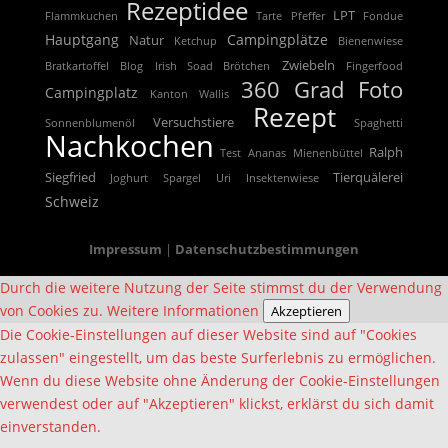
Rezeptidee
LPT
Flammkuchen
Tarte
Pfeffer
Fondue
Hauptgang
Campingplätze
Natur
Ketchup
Bienenwiese
Zwiebeln
Bratkartoffel
Blog
Irish Soad Brötchen
Fingerfood
360 Grad Foto
Campingplatz
Kanton Wallis
Rezept
Versuchstiere
Sonnenblumenöl
Spaghetti
Nachkochen
Ralph
Test
Ananas
Mienenbüttel
Siegfried
Tierquälerei
Joghurt
Spargel
Uri
Insektenwiese
Schweiz
Impressum
|
Datenschutzbestimmungen
Durch die weitere Nutzung der Seite stimmst du der Verwendung
von Cookies zu.
Weitere Informationen
Akzeptieren
Die Cookie-Einstellungen auf dieser Website sind auf "Cookies
zulassen" eingestellt, um das beste Surferlebnis zu ermöglichen.
Wenn du diese Website ohne Änderung der Cookie-Einstellungen
verwendest oder auf "Akzeptieren" klickst, erklärst du sich damit
einverstanden.