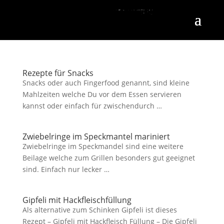
MENU
Start
Camping
Campingplätze 360°
YouTube Kanäle
Fotos
Rezepte
Snacks
Vorspeisen
Hauptgericht
Beilagen
Dessert
Kuchen
Brot und Brötchen
Sonstige
Was mich bewegt
Aktivitäten & Interessen
Getestet
Natur
Politisch
Über mich
MENU
Rezepte für Snacks
Snacks oder auch Fingerfood genannt, sind kleine
Mahlzeiten welche Du vor dem Essen servieren
kannst oder einfach für zwischendurch …
Zwiebelringe im Speckmantel mariniert
Zwiebelringe im Speckmandel sind eine weitere
Beilage welche zum Grillen besonders gut geeignet
sind. Einfach nur lecker …
Gipfeli mit Hackfleischfüllung
Als alternative zum Schinken Gipfeli ist dieses
Rezept – Gipfeli mit Hackfleisch Füllung – Die Gipfeli