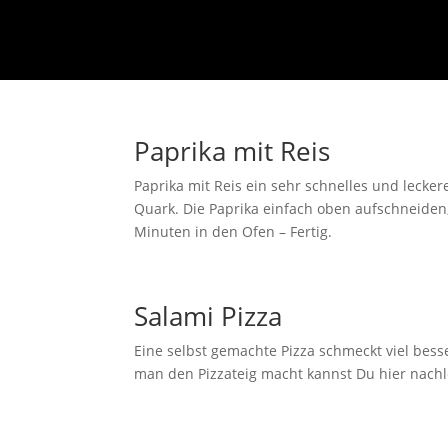
Paprika mit Reis
Paprika mit Reis ein sehr schnelles und lecker
Quark. Die Paprika einfach oben aufschneiden
Minuten in den Ofen – Fertig.
Salami Pizza
Eine selbst gemachte Pizza schmeckt viel bess
man den Pizzateig macht kannst Du hier nachle