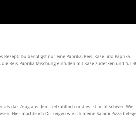
es Rezept. Du benötigst nur eine Paprika, Reis, Käse und Paprika
, die Reis-Paprika Mischung einfüllen mit Käse zudecken und für 4
er als das Zeug aus dem Tiefkühlfach und es ist nicht schwer. Wie
sen. Hier möchte ich Dir zeigen wie ich meine Salami Pizza belege