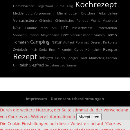
Kochrezept
Flammkuchen
Fingerfood
Klima
Teig
Mecklenburg-Vorpommern
Mienenbüttel
Brötchen
Frikandellen
Versuchstiere
Chinoise
Chinesisches Fondue
Wallis
Mozerella
Käse
LPT
Fondue
Mehl 550
Insektenwiese
Protestaktion
Brot
Demo
Sonnenblumenöl
Mayonnaise
Versuchslabor
Gurken
Camping
Tomaten
Natur
Auflauf
Pommes
Dessert
Parkplatz
Zwiebeln
Rezepte
Irish Soda Brot
Frikandel
Gyros
Hähnchen
Rezept
Beilagen
Grüner Spargel
Toast
Mürbeteig
Kanton
Ralph Siegfried
Uri
Selbstausbau
Saucen
Impressum
|
Datenschutzbestimmungen
Durch die weitere Nutzung der Seite stimmst du der Verwendung
von Cookies zu.
Weitere Informationen
Akzeptieren
Die Cookie-Einstellungen auf dieser Website sind auf "Cookies