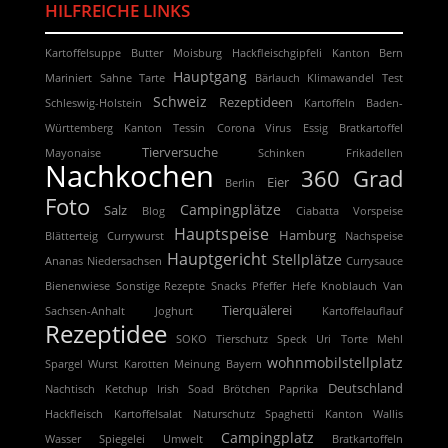
HILFREICHE LINKS
Kartoffelsuppe
Butter
Moisburg
Hackfleischgipfeli
Kanton Bern
Hauptgang
Mariniert
Sahne
Tarte
Bärlauch
Klimawandel
Test
Schweiz
Rezeptideen
Schleswig-Holstein
Kartoffeln
Baden-
Württemberg
Kanton Tessin
Corona Virus
Essig
Bratkartoffel
Tierversuche
Mayonaise
Schinken
Frikadellen
Nachkochen
360 Grad
Eier
Berlin
Foto
Campingplätze
Salz
Blog
Ciabatta
Vorspeise
Hauptspeise
Hamburg
Blätterteig
Currywurst
Nachspeise
Hauptgericht
Stellplätze
Ananas
Niedersachsen
Currysauce
Bienenwiese
Sonstige Rezepte
Snacks
Pfeffer
Hefe
Knoblauch
Van
Tierquälerei
Sachsen-Anhalt
Joghurt
Kartoffelauflauf
Rezeptidee
SOKO Tierschutz
Speck
Uri
Torte
Mehl
wohnmobilstellplatz
Spargel
Wurst
Karotten
Meinung
Bayern
Deutschland
Nachtisch
Ketchup
Irish Soad Brötchen
Paprika
Hackfleisch
Kartoffelsalat
Naturschutz
Spaghetti
Kanton Wallis
Campingplatz
Wasser
Spiegelei
Umwelt
Bratkartoffeln