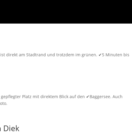
tz ist direkt am Stadtrand und trotzdem im grünen. ✔5 Minuten bis
 gepflegter Platz mit direktem Blick auf den ✔Baggersee. Auch
oto.
n Diek