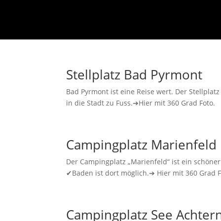
Stellplatz Bad Pyrmont
Bad Pyrmont ist eine Reise wert. Der Stellpla
in die Stadt zu Fuss.➔Hier mit 360 Grad Foto.
Campingplatz Marienfeld
Der Campingplatz „Marienfeld“ ist ein schöner
✔Baden ist dort möglich.➔ Hier mit 360 Grad F
Campingplatz See Achter