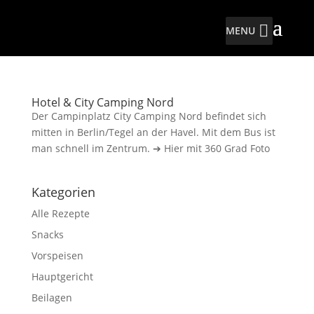
MENU
Hotel & City Camping Nord
Der Campinplatz City Camping Nord befindet sich
mitten in Berlin/Tegel an der Havel. Mit dem Bus ist
man schnell im Zentrum. ➔ Hier mit 360 Grad Foto
Kategorien
Alle Rezepte
Snacks
Vorspeisen
Hauptgericht
Beilagen